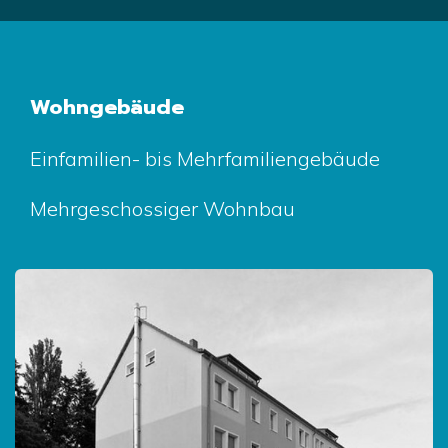
Wohngebäude
Einfamilien- bis Mehrfamiliengebäude
Mehrgeschossiger Wohnbau