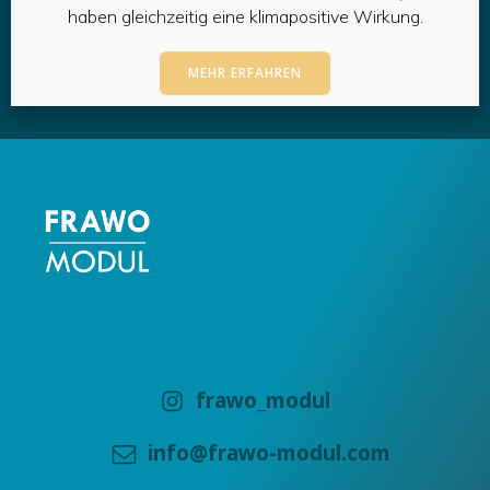
haben gleichzeitig eine klimapositive Wirkung.
MEHR ERFAHREN
frawo_modul
info@frawo-modul.com